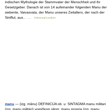
indischen Mythologie der Stammvater der Menschheit und ihr
Gesetzgeber. Danach ist von 14 aufeinander folgenden Manu der
siebente, Vaivasvata, der Manu unseres Zeitalters, der nach der
Sintflut, aus… …
Universal-Lexikon
manu
— (izg. mȁnu) DEFINICIJA ob. u: SINTAGMA manu militari
(izg. manu militári) vojničkom silom; manu propria (izg. manu