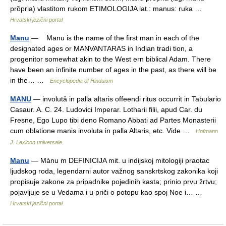
prȍpria) vlastitom rukom ETIMOLOGIJA lat.: manus: ruka …
Hrvatski jezični portal
Manu
— Manu is the name of the first man in each of the
designated ages or MANVANTARAS in Indian tradi tion, a
progenitor somewhat akin to the West ern biblical Adam. There
have been an infinite number of ages in the past, as there will be
in the… …
Encyclopedia of Hinduism
MANU
— involutâ in palla altaris offeendi ritus occurrit in Tabulario
Casaur. A. C. 24. Ludovici Imperar. Lotharii filii, apud Car. du
Fresne, Ego Lupo tibi deno Romano Abbati ad Partes Monasterii
cum oblatione manis involuta in palla Altaris, etc. Vide …
Hofmann
J. Lexicon universale
Manu
— Mànu m DEFINICIJA mit. u indijskoj mitologiji praotac
ljudskog roda, legendarni autor važnog sanskrtskog zakonika koji
propisuje zakone za pripadnike pojedinih kasta; prinio prvu žrtvu;
pojavljuje se u Vedama i u priči o potopu kao spoj Noe i… …
Hrvatski jezični portal