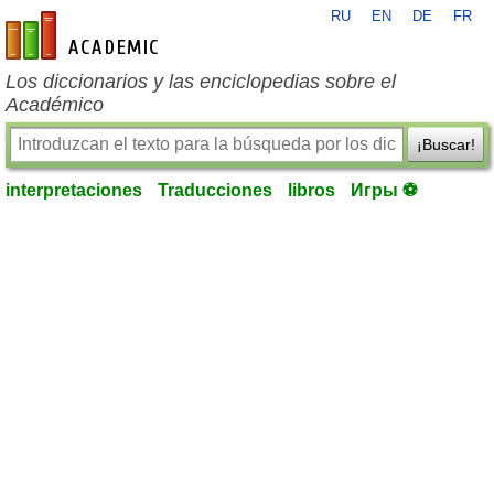
RU
EN
DE
FR
es-academic.com
Los diccionarios y las enciclopedias sobre el
Académico
¡Buscar!
interpretaciones
Traducciones
libros
Игры ⚽